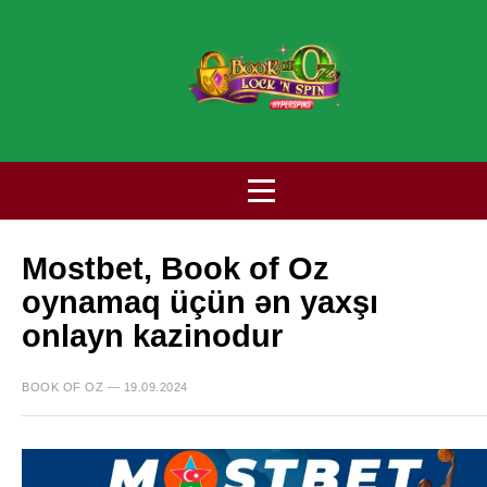
Mostbet, Book of Oz
oynamaq üçün ən yaxşı
onlayn kazinodur
BOOK OF OZ — 19.09.2024