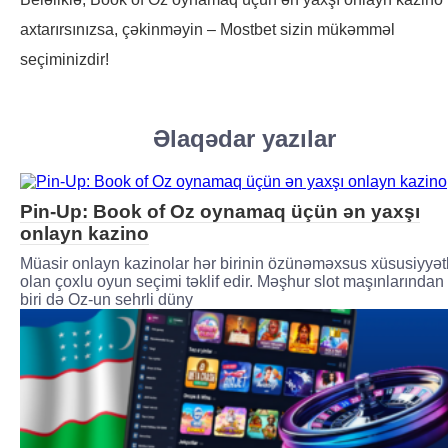
axtarırsınızsa, çəkinməyin – Mostbet sizin mükəmməl
seçiminizdir!
Əlaqədar yazılar
Pin-Up: Book of Oz oynamaq üçün ən yaxşı
onlayn kazino
Müasir onlayn kazinolar hər birinin özünəməxsus xüsusiyyətl
olan çoxlu oyun seçimi təklif edir. Məşhur slot maşınlarından
biri də Oz-un sehrli düny