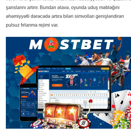
şanslarını artırır. Bundan əlavə, oyunda uduş məbləğini
əhəmiyyətli dərəcədə artıra bilən simvolları genişləndirən
pulsuz fırlanma rejimi var.