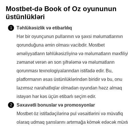
Mostbet-də Book of Oz oyununun
üstünlükləri
Təhlükəsizlik və etibarlılıq
Hər bir oyunçunun pullarının və şəxsi məlumatlarının
qorunduğuna əmin olması vacibdir. Mostbet
əməliyyatların təhlükəsizliyinə və məlumatların məxfiliy
zəmanət verən ən son şifrələmə və məlumatların
qorunması texnologiyalarından istifadə edir. Bu,
platformanın əsas üstünlüklərindən biridir və bu, onu
lazımsız narahatlıqlar olmadan oyundan həzz almaq
istəyən hər kəs üçün etibarlı seçim edir.
Səxavətli bonuslar və promosyonlar
Mostbet öz istifadəçilərinə pul vəsaitlərini və müvafiq
olaraq udmaq şanslarını artırmağa kömək edəcək müxtə