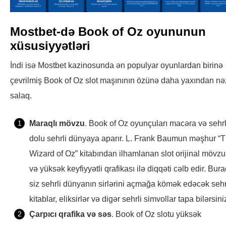
Mostbet-də Book of Oz oyununun
xüsusiyyətləri
İndi isə Mostbet kazinosunda ən populyar oyunlardan birinə
çevrilmiş Book of Oz slot maşınının özünə daha yaxından nə
salaq.
Maraqlı mövzu
. Book of Oz oyunçuları macəra və sehr
dolu sehrli dünyaya aparır. L. Frank Baumun məşhur “
Wizard of Oz” kitabından ilhamlanan slot orijinal mövz
və yüksək keyfiyyətli qrafikası ilə diqqəti cəlb edir. Bur
siz sehrli dünyanın sirlərini açmağa kömək edəcək sehr
kitablar, eliksirlər və digər sehrli simvollar tapa bilərsini
Çarpıcı qrafika və səs
. Book of Oz slotu yüksək