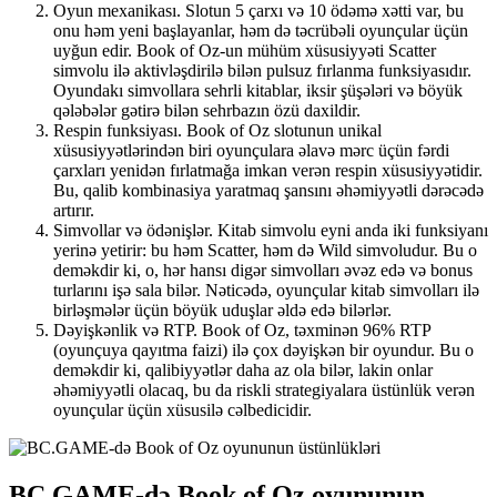
Oyun mexanikası. Slotun 5 çarxı və 10 ödəmə xətti var, bu
onu həm yeni başlayanlar, həm də təcrübəli oyunçular üçün
uyğun edir. Book of Oz-un mühüm xüsusiyyəti Scatter
simvolu ilə aktivləşdirilə bilən pulsuz fırlanma funksiyasıdır.
Oyundakı simvollara sehrli kitablar, iksir şüşələri və böyük
qələbələr gətirə bilən sehrbazın özü daxildir.
Respin funksiyası. Book of Oz slotunun unikal
xüsusiyyətlərindən biri oyunçulara əlavə mərc üçün fərdi
çarxları yenidən fırlatmağa imkan verən respin xüsusiyyətidir.
Bu, qalib kombinasiya yaratmaq şansını əhəmiyyətli dərəcədə
artırır.
Simvollar və ödənişlər. Kitab simvolu eyni anda iki funksiyanı
yerinə yetirir: bu həm Scatter, həm də Wild simvoludur. Bu o
deməkdir ki, o, hər hansı digər simvolları əvəz edə və bonus
turlarını işə sala bilər. Nəticədə, oyunçular kitab simvolları ilə
birləşmələr üçün böyük uduşlar əldə edə bilərlər.
Dəyişkənlik və RTP. Book of Oz, təxminən 96% RTP
(oyunçuya qayıtma faizi) ilə çox dəyişkən bir oyundur. Bu o
deməkdir ki, qalibiyyətlər daha az ola bilər, lakin onlar
əhəmiyyətli olacaq, bu da riskli strategiyalara üstünlük verən
oyunçular üçün xüsusilə cəlbedicidir.
BC.GAME-də Book of Oz oyununun