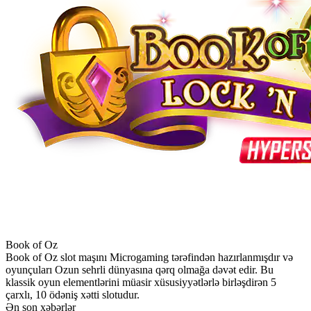
Book of Oz
Book of Oz slot maşını Microgaming tərəfindən hazırlanmışdır və
oyunçuları Ozun sehrli dünyasına qərq olmağa dəvət edir. Bu
klassik oyun elementlərini müasir xüsusiyyətlərlə birləşdirən 5
çarxlı, 10 ödəniş xətti slotudur.
Ən son xəbərlər