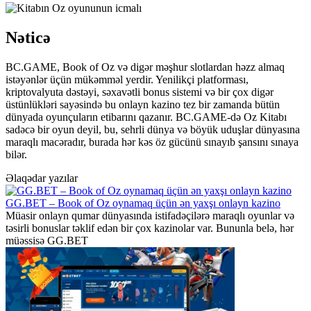
Nəticə
BC.GAME, Book of Oz və digər məşhur slotlardan həzz almaq
istəyənlər üçün mükəmməl yerdir. Yenilikçi platforması,
kriptovalyuta dəstəyi, səxavətli bonus sistemi və bir çox digər
üstünlükləri sayəsində bu onlayn kazino tez bir zamanda bütün
dünyada oyunçuların etibarını qazanır. BC.GAME-də Oz Kitabı
sadəcə bir oyun deyil, bu, sehrli dünya və böyük uduşlar dünyasına
maraqlı macəradır, burada hər kəs öz gücünü sınayıb şansını sınaya
bilər.
Əlaqədar yazılar
GG.BET – Book of Oz oynamaq üçün ən yaxşı onlayn kazino
Müasir onlayn qumar dünyasında istifadəçilərə maraqlı oyunlar və
təsirli bonuslar təklif edən bir çox kazinolar var. Bununla belə, hər
müəssisə GG.BET