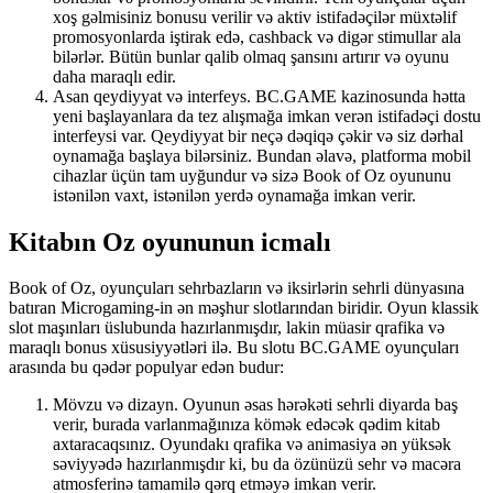
xoş gəlmisiniz bonusu verilir və aktiv istifadəçilər müxtəlif
promosyonlarda iştirak edə, cashback və digər stimullar ala
bilərlər. Bütün bunlar qalib olmaq şansını artırır və oyunu
daha maraqlı edir.
Asan qeydiyyat və interfeys. BC.GAME kazinosunda hətta
yeni başlayanlara da tez alışmağa imkan verən istifadəçi dostu
interfeysi var. Qeydiyyat bir neçə dəqiqə çəkir və siz dərhal
oynamağa başlaya bilərsiniz. Bundan əlavə, platforma mobil
cihazlar üçün tam uyğundur və sizə Book of Oz oyununu
istənilən vaxt, istənilən yerdə oynamağa imkan verir.
Kitabın Oz oyununun icmalı
Book of Oz, oyunçuları sehrbazların və iksirlərin sehrli dünyasına
batıran Microgaming-in ən məşhur slotlarından biridir. Oyun klassik
slot maşınları üslubunda hazırlanmışdır, lakin müasir qrafika və
maraqlı bonus xüsusiyyətləri ilə. Bu slotu BC.GAME oyunçuları
arasında bu qədər populyar edən budur:
Mövzu və dizayn. Oyunun əsas hərəkəti sehrli diyarda baş
verir, burada varlanmağınıza kömək edəcək qədim kitab
axtaracaqsınız. Oyundakı qrafika və animasiya ən yüksək
səviyyədə hazırlanmışdır ki, bu da özünüzü sehr və macəra
atmosferinə tamamilə qərq etməyə imkan verir.