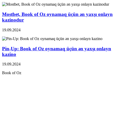
Mostbet, Book of Oz oynamaq üçün ən yaxşı onlayn
kazinodur
19.09.2024
Pin-Up: Book of Oz oynamaq üçün ən yaxşı onlayn
kazino
19.09.2024
Book of Oz