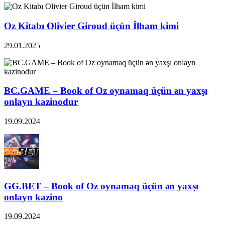
Oz Kitabı Olivier Giroud üçün İlham kimi
29.01.2025
BC.GAME – Book of Oz oynamaq üçün ən yaxşı
onlayn kazinodur
19.09.2024
GG.BET – Book of Oz oynamaq üçün ən yaxşı
onlayn kazino
19.09.2024